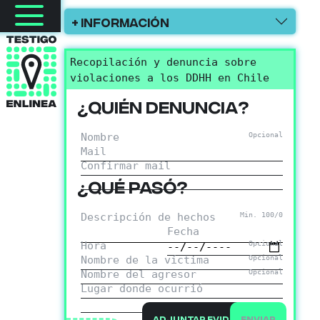
+ Información
Recopilación y denuncia sobre
violaciones a los DDHH en Chile
¿Quién denuncia?
Nombre
Opcional
Mail
Confirmar mail
¿Qué pasó?
Descripción de hechos
Min. 100/
0
Fecha
Hora
Opcional
Nombre de la víctima
Opcional
Nombre del agresor
Opcional
Lugar donde ocurrió
Adjuntar evidencia
Enviar