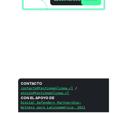
Contacto
contacto@testigoenlinea.cl
/
envios@testigoenlinea.cl
Con el apoyo de
Digital Defenders Partnership;
Witness para Latinoamérica; 2021