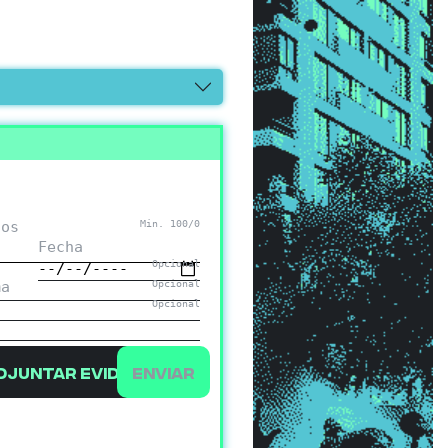
hos
Min. 100/
0
Fecha
Opcional
ma
Opcional
Opcional
ó
djuntar evidencia
Enviar