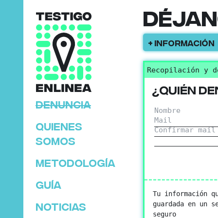
Déjan
+ Información
Recopilación y d
¿Quién de
Denuncia
Nombre
Mail
Quienes
Confirmar mail
somos
Metodología
Guía
Tu información q
guardada en un s
Noticias
seguro