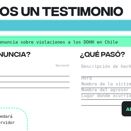
os un testimonio
enuncia sobre violaciones a los DDHH en Chile
nuncia?
¿Qué pasó?
Opcional
Descripción de hec
Hora
Nombre de la vícti
Nombre del agresor
Lugar donde ocurri
A
uedará
ervidor